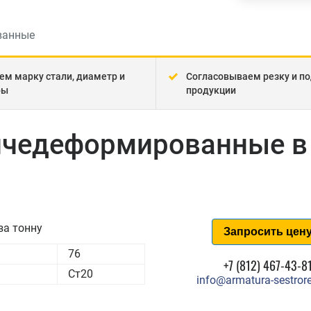
ванные
ем марку стали, диаметр и
Согласовываем резку и по
ры
продукции
рячедеформированные в
за тонну
Запросить цен
76
+7 (812) 467-43-8
Ст20
info@armatura-sestrore