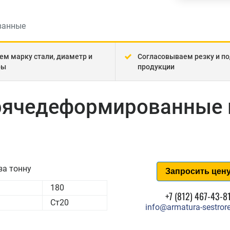
ванные
ем марку стали, диаметр и
Согласовываем резку и по
ры
продукции
орячедеформированные 
за тонну
Запросить цен
180
+7 (812) 467-43-8
Ст20
info@armatura-sestrore