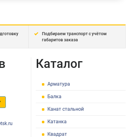
дготовку
Подбираем транспорт с учётом
габаритов заказа
в
Каталог
Арматура
Балка
у
Канат стальной
1
Катанка
tsk.ru
Квадрат