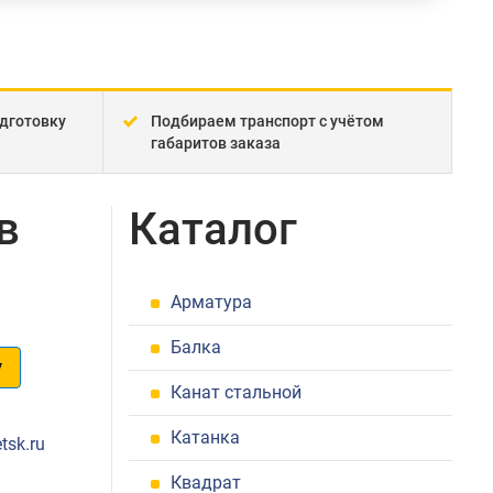
дготовку
Подбираем транспорт с учётом
габаритов заказа
в
Каталог
Арматура
Балка
у
Канат стальной
1
Катанка
tsk.ru
Квадрат