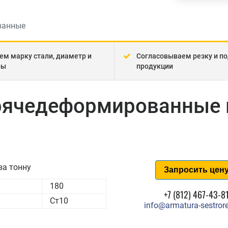
ванные
ем марку стали, диаметр и
Согласовываем резку и по
ры
продукции
орячедеформированные 
за тонну
Запросить цен
180
+7 (812) 467-43-8
Ст10
info@armatura-sestrore