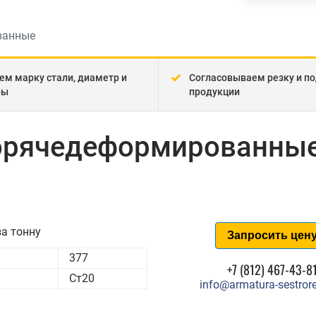
ванные
ем марку стали, диаметр и
Согласовываем резку и по
ры
продукции
горячедеформированные
а тонну
Запросить цен
377
+7 (812) 467-43-8
Ст20
info@armatura-sestrore