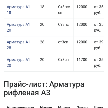
Арматура А1
18
Ст3пс/
12000
от 35 5
18
сп
руб.
Арматура А1
20
Ст3пс
12000
от 35 5
20
руб.
Арматура А1
28
ст3сп
12000
от 39 0
28
руб.
Арматура А1
20
Ст3сп
11700
от 35 5
20
руб.
Прайс-лист: Арматура
рифленая А3
Наименование
Номер
Марка
Длина
Цена з