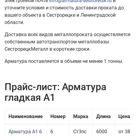
электронной почте
info@armatura-sestroretsk.ru
и
уточните условия и стоимость доставки проката до
вашего объекта в Сестрорецке и Ленинградской
области.
Доставка всех видов металлопроката осуществляется
собственным автотранспортом металлобазы
СестрорецкМеталл в короткие сроки.
Арматура поставляется в объеме не менее 1 тонны.
Прайс-лист: Арматура
гладкая А1
Наименование
Номер
Марка
Длина
Цена з
Арматура А1 6
6
Ст3пс
6000
от 38 0