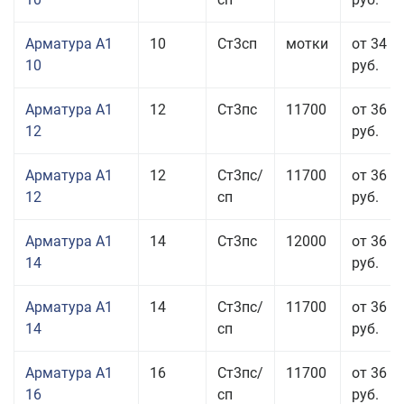
Арматура А1
10
Ст3сп
мотки
от 34 0
10
руб.
Арматура А1
12
Ст3пс
11700
от 36 5
12
руб.
Арматура А1
12
Ст3пс/
11700
от 36 5
12
сп
руб.
Арматура А1
14
Ст3пс
12000
от 36 0
14
руб.
Арматура А1
14
Ст3пс/
11700
от 36 5
14
сп
руб.
Арматура А1
16
Ст3пс/
11700
от 36 0
16
сп
руб.