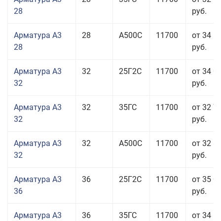
28
руб.
Арматура А3
28
А500С
11700
от 34 5
28
руб.
Арматура А3
32
25Г2С
11700
от 34 0
32
руб.
Арматура А3
32
35ГС
11700
от 32 7
32
руб.
Арматура А3
32
А500С
11700
от 32 8
32
руб.
Арматура А3
36
25Г2С
11700
от 35 0
36
руб.
Арматура А3
36
35ГС
11700
от 34 5