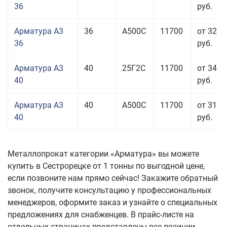
36
руб.
Арматура А3
36
А500С
11700
от 32 5
36
руб.
Арматура А3
40
25Г2С
11700
от 34 0
40
руб.
Арматура А3
40
А500С
11700
от 31 8
40
руб.
Металлопрокат категории «Арматура» вы можете
купить в Сестрорецке от 1 тонны по выгодной цене,
если позвоните нам прямо сейчас! Закажите обратный
звонок, получите консультацию у профессиональных
менеджеров, оформите заказ и узнайте о специальных
предложениях для снабженцев. В прайс-листе на
отдельных страницах представлены все позиции