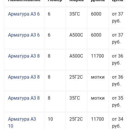
Арматура А3 6
6
35ГС
6000
от 37 5
руб.
Арматура А3 6
6
А500С
6000
от 37 0
руб.
Арматура А3 8
8
А500С
11700
от 36 5
руб.
Арматура А3 8
8
25Г2С
мотки
от 36 0
руб.
Арматура А3 8
8
35ГС
мотки
от 35 0
руб.
Арматура А3
10
25Г2С
11700
от 34 5
10
руб.