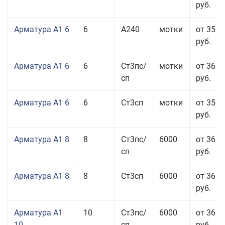
руб.
Арматура А1 6
6
А240
мотки
от 35 0
руб.
Арматура А1 6
6
Ст3пс/
мотки
от 36 8
сп
руб.
Арматура А1 6
6
Ст3сп
мотки
от 35 0
руб.
Арматура А1 8
8
Ст3пс/
6000
от 36 2
сп
руб.
Арматура А1 8
8
Ст3сп
6000
от 36 2
руб.
Арматура А1
10
Ст3пс/
6000
от 36 2
10
сп
руб.