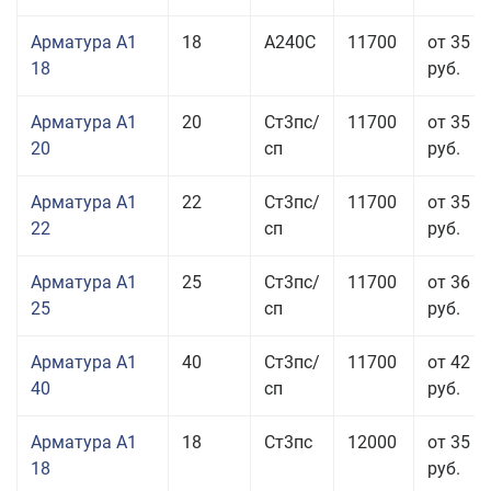
Арматура А1
18
А240С
11700
от 35 5
18
руб.
Арматура А1
20
Ст3пс/
11700
от 35 5
20
сп
руб.
Арматура А1
22
Ст3пс/
11700
от 35 5
22
сп
руб.
Арматура А1
25
Ст3пс/
11700
от 36 5
25
сп
руб.
Арматура А1
40
Ст3пс/
11700
от 42 0
40
сп
руб.
Арматура А1
18
Ст3пс
12000
от 35 5
18
руб.