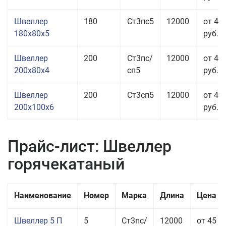
Швеллер
180
Ст3пс5
12000
от 44
180x80x5
руб.
Швеллер
200
Ст3пс/
12000
от 44
200x80x4
сп5
руб.
Швеллер
200
Ст3сп5
12000
от 47
200x100x6
руб.
Прайс-лист: Швеллер
горячекатаный
Наименование
Номер
Марка
Длина
Цена з
Швеллер 5 П
5
Ст3пс/
12000
от 45 5