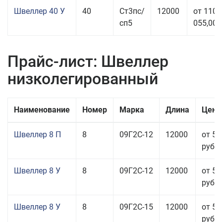
Швеллер 40 У
40
Ст3пс/
12000
от 110
сп5
055,00 
Прайс-лист: Швеллер
низколегированный
Наименование
Номер
Марка
Длина
Цена
Швеллер 8 П
8
09Г2С-12
12000
от 55
руб.
Швеллер 8 У
8
09Г2С-12
12000
от 50
руб.
Швеллер 8 У
8
09Г2С-15
12000
от 52
руб.