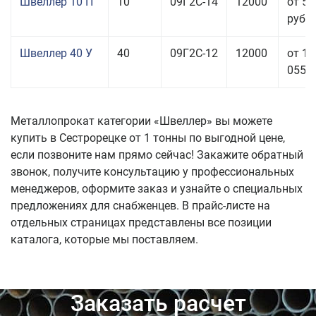
Швеллер 10 П
10
09Г2С-14
12000
от 56
руб.
Швеллер 40 У
40
09Г2С-12
12000
от 11
055,0
Металлопрокат категории «Швеллер» вы можете
купить в Сестрорецке от 1 тонны по выгодной цене,
если позвоните нам прямо сейчас! Закажите обратный
звонок, получите консультацию у профессиональных
менеджеров, оформите заказ и узнайте о специальных
предложениях для снабженцев. В прайс-листе на
отдельных страницах представлены все позиции
каталога, которые мы поставляем.
Заказать расчет