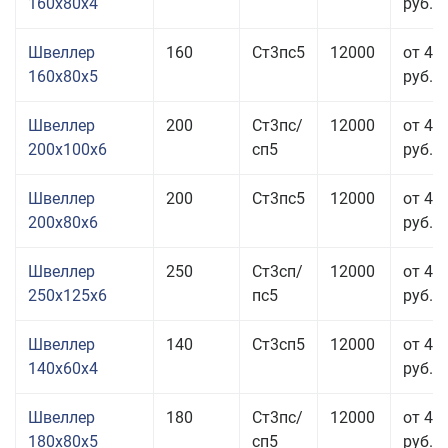
160x80x4
руб.
Швеллер
160
Ст3пс5
12000
от 41
160x80x5
руб.
Швеллер
200
Ст3пс/
12000
от 47
200x100x6
сп5
руб.
Швеллер
200
Ст3пс5
12000
от 43
200x80x6
руб.
Швеллер
250
Ст3сп/
12000
от 43
250x125x6
пс5
руб.
Швеллер
140
Ст3сп5
12000
от 46
140x60x4
руб.
Швеллер
180
Ст3пс/
12000
от 45
180x80x5
сп5
руб.