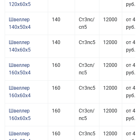
120x60x5
руб.
Швеллер
140
Ст3пс/
12000
от 49
140x50x4
сп5
руб.
Швеллер
140
Ст3пс5
12000
от 44
140x60x5
руб.
Швеллер
160
Ст3сп/
12000
от 41
160x50x4
пс5
руб.
Швеллер
160
Ст3пс5
12000
от 42
160x60x4
руб.
Швеллер
160
Ст3сп/
12000
от 42
160x60x5
пс5
руб.
Швеллер
160
Ст3пс5
12000
от 43