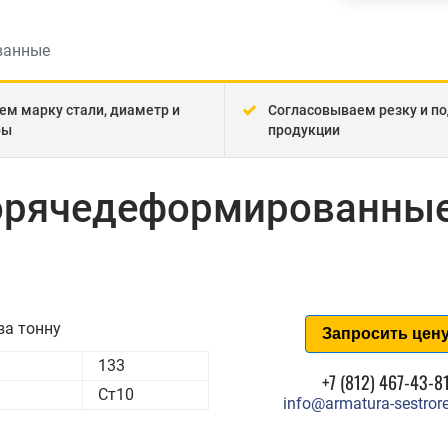
ванные
ем марку стали, диаметр и
Согласовываем резку и по
ры
продукции
горячедеформированные
за тонну
Запросить цен
133
+7 (812) 467-43-8
Ст10
info@armatura-sestrore