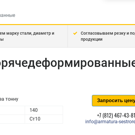
ванные
ем марку стали, диаметр и
Согласовываем резку и по
ры
продукции
горячедеформированные
за тонну
Запросить цен
140
+7 (812) 467-43-8
Ст10
info@armatura-sestrore