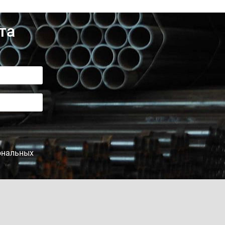
та
сональных