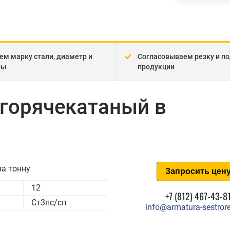
ем марку стали, диаметр и
Согласовываем резку и по
ры
продукции
 горячекатаный в
а тонну
Запросить цен
12
+7 (812) 467-43-8
Ст3пс/сп
info@armatura-sestrore